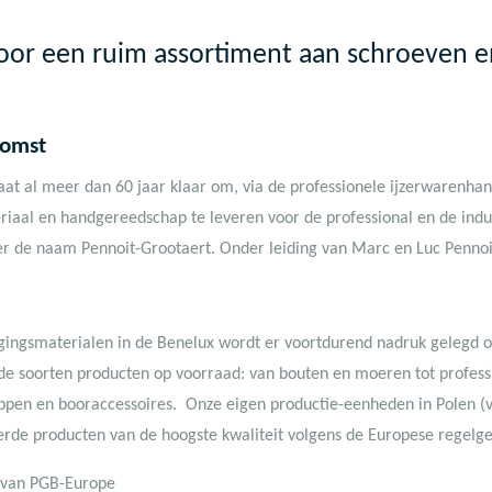
 voor een ruim assortiment aan schroeven 
komst
aat al meer dan
60 jaar
klaar om, via de professionele ijzerwarenh
eriaal en handgereedschap te leveren voor de professional en de indu
 de naam Pennoit-Grootaert. Onder leiding van Marc en Luc Pennoit i
gingsmaterialen in de Benelux wordt er voortdurend nadruk gelegd op
nde soorten producten op voorraad: van bouten en moeren tot profes
ppen en booraccessoires. Onze eigen productie-eenheden in Polen (
erde producten van de
hoogste kwaliteit
volgens de Europese regelge
t van PGB-Europe