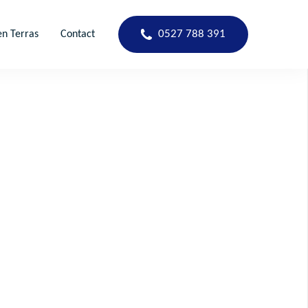
en Terras
Contact
0527 788 391