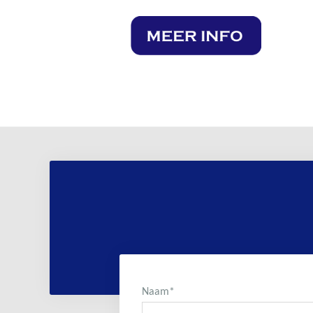
Naam
*